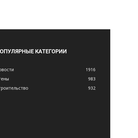
ОПУЛЯРНЫЕ КАТЕГОРИИ
овости
1916
тены
983
троительство
932