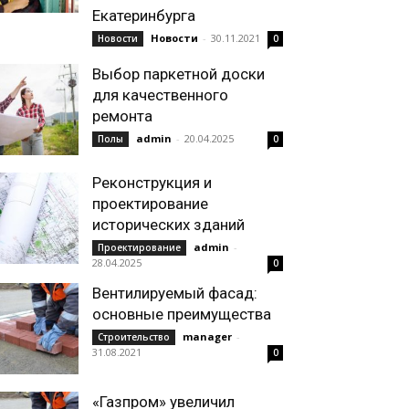
Екатеринбурга
Новости
-
30.11.2021
Новости
0
Выбор паркетной доски
для качественного
ремонта
admin
-
20.04.2025
Полы
0
Реконструкция и
проектирование
исторических зданий
admin
-
Проектирование
28.04.2025
0
Вентилируемый фасад:
основные преимущества
manager
-
Строительство
31.08.2021
0
«Газпром» увеличил