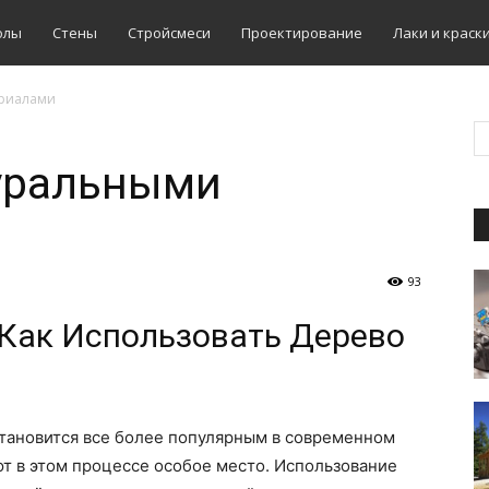
олы
Стены
Стройсмеси
Проектирование
Лаки и краск
ериалами
туральными
93
Как Использовать Дерево
тановится все более популярным в современном
т в этом процессе особое место. Использование