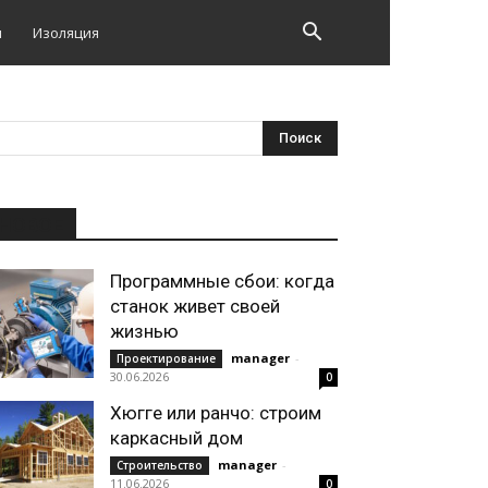
и
Изоляция
НОВОЕ
Программные сбои: когда
станок живет своей
жизнью
manager
-
Проектирование
30.06.2026
0
Хюгге или ранчо: строим
каркасный дом
manager
-
Строительство
11.06.2026
0