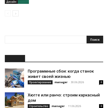
Дизайн
НОВОЕ
Программные сбои: когда станок
живет своей жизнью
manager
-
30.06.2026
Проектирование
0
Хюгге или ранчо: строим каркасный
дом
manager
-
11.06.2026
Строительство
0