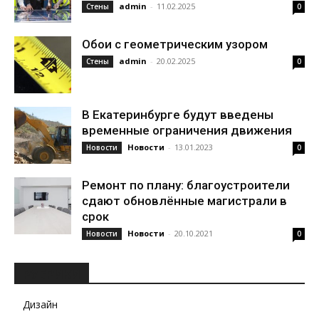
admin
-
11.02.2025
Стены
0
Обои с геометрическим узором
admin
-
20.02.2025
Стены
0
В Екатеринбурге будут введены
временные ограничения движения
Новости
-
13.01.2023
Новости
0
Ремонт по плану: благоустроители
сдают обновлённые магистрали в
срок
Новости
-
20.10.2021
Новости
0
РУБРИКИ
Дизайн