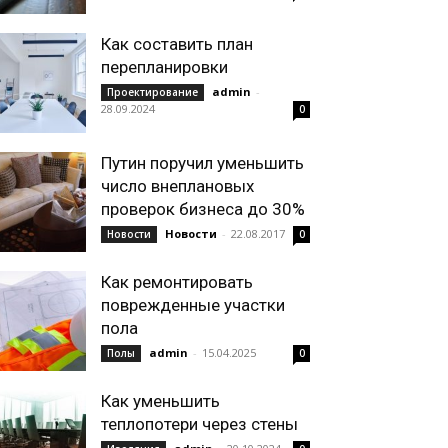
Как составить план
перепланировки
admin
-
Проектирование
28.09.2024
0
Путин поручил уменьшить
число внеплановых
проверок бизнеса до 30%
Новости
-
22.08.2017
Новости
0
Как ремонтировать
поврежденные участки
пола
admin
-
15.04.2025
Полы
0
Как уменьшить
теплопотери через стены