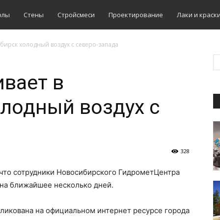
олы
Стены
Стройсмеси
Проектирование
Лаки и краск
бирск холодный воздух с северо-запада
вает в
лодный воздух с
328
 что сотрудники Новосибирского ГидрометЦентра
 на ближайшее несколько дней.
ликована на официальном интернет ресурсе города