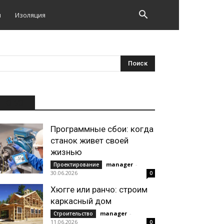
и
Изоляция
НОВОЕ
Программные сбои: когда
станок живет своей
жизнью
manager
-
Проектирование
30.06.2026
0
Хюгге или ранчо: строим
каркасный дом
manager
-
Строительство
11.06.2026
0