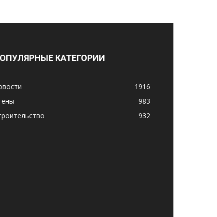
ОПУЛЯРНЫЕ КАТЕГОРИИ
овости
1916
тены
983
троительство
932