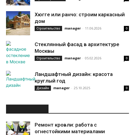
Хюгге или ранчо: строим каркасный
дом
manager
-
11.06.2026
Строительство
0
Стеклянный фасад в архитектуре
Москвы
manager
-
05.02.2026
Строительство
0
Ландшафтный дизайн: красота
круглый год
manager
-
25.10.2025
Дизайн
0
ИНТЕРЕСНОЕ
Ремонт кровли: работа с
огнестойкими материалами