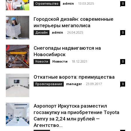
admin
-
13.03.2025
Строительство
0
Городской дизайн: современные
интерьеры мегаполиса
admin
-
26.04.2025
Дизайн
0
Снегопады надвигаются на
Новосибирск
Новости
-
18.12.2021
Новости
0
Откатные ворота: преимущества
manager
-
23.09.2017
Проектирование
0
Аэропорт Иркутска разместил
госзакупку на приобретение Toyota
Camry за 2,24 млн рублей —
Агентство...