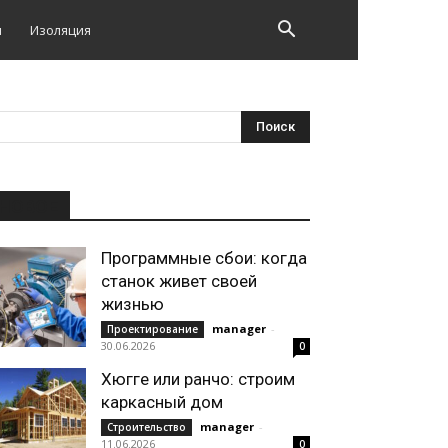
и
Изоляция
НОВОЕ
Программные сбои: когда
станок живет своей
жизнью
manager
-
Проектирование
30.06.2026
0
Хюгге или ранчо: строим
каркасный дом
manager
-
Строительство
11.06.2026
0