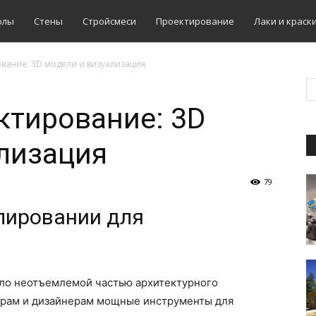
олы
Стены
Стройсмеси
Проектирование
Лаки и краск
вание: 3D модели и визуализация
ктирование: 3D
лизация
79
лировании для
ло неотъемлемой частью архитектурного
орам и дизайнерам мощные инструменты для