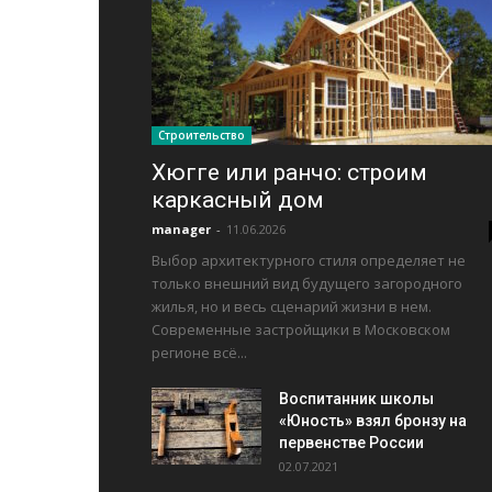
Строительство
Хюгге или ранчо: строим
каркасный дом
manager
-
11.06.2026
Выбор архитектурного стиля определяет не
только внешний вид будущего загородного
жилья, но и весь сценарий жизни в нем.
Современные застройщики в Московском
регионе всё...
Воспитанник школы
«Юность» взял бронзу на
первенстве России
02.07.2021