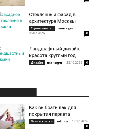
Стеклянный фасад в
архитектуре Москвы
manager
-
Строительство
05.02.2026
0
Ландшафтный дизайн:
красота круглый год
manager
-
25.10.2025
Дизайн
0
ИНТЕРЕСНОЕ
Как выбрать лак для
покрытия паркета
admin
-
17.12.2024
Лаки и краски
0