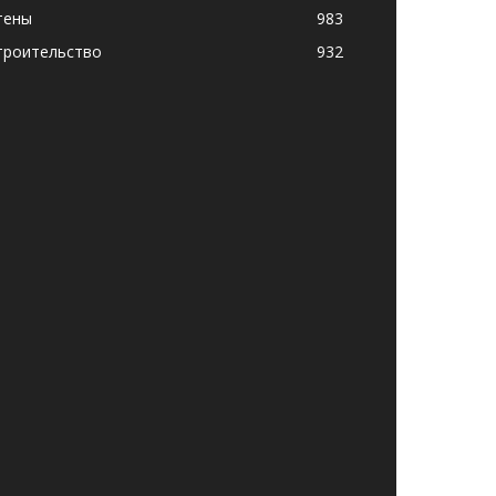
тены
983
троительство
932