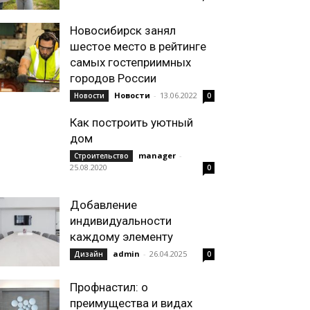
Новосибирск занял
шестое место в рейтинге
самых гостеприимных
городов России
Новости
-
13.06.2022
Новости
0
Как построить уютный
дом
manager
-
Строительство
25.08.2020
0
Добавление
индивидуальности
каждому элементу
admin
-
26.04.2025
Дизайн
0
Профнастил: о
преимущества и видах