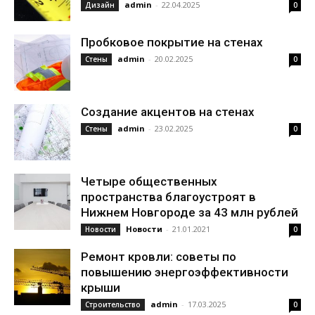
admin
-
22.04.2025
Дизайн
0
Пробковое покрытие на стенах
admin
-
20.02.2025
Стены
0
Создание акцентов на стенах
admin
-
23.02.2025
Стены
0
Четыре общественных
пространства благоустроят в
Нижнем Новгороде за 43 млн рублей
Новости
-
21.01.2021
Новости
0
Ремонт кровли: советы по
повышению энергоэффективности
крыши
admin
-
17.03.2025
Строительство
0