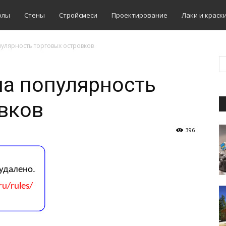
олы
Стены
Стройсмеси
Проектирование
Лаки и краск
улярность торговых островков
а популярность
вков
396