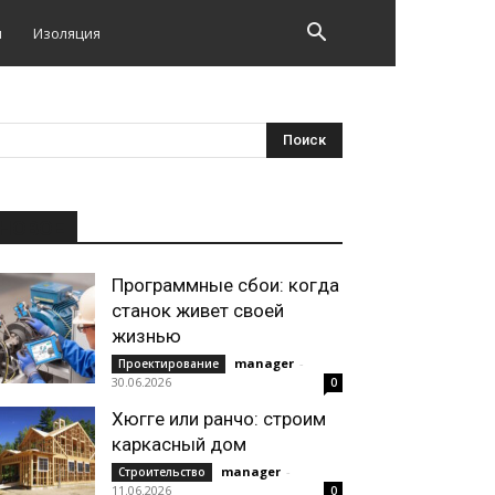
и
Изоляция
НОВОЕ
Программные сбои: когда
станок живет своей
жизнью
manager
-
Проектирование
30.06.2026
0
Хюгге или ранчо: строим
каркасный дом
manager
-
Строительство
11.06.2026
0