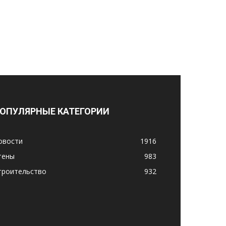
ОПУЛЯРНЫЕ КАТЕГОРИИ
овости
1916
тены
983
троительство
932