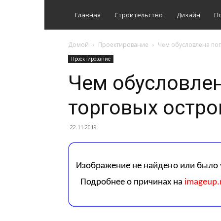
Главная
Строительство
Дизайн
П
Домой
Проектирование
Чем обусловлена поп
Проектирование
Чем обусловлен
торговых остро
22.11.2019