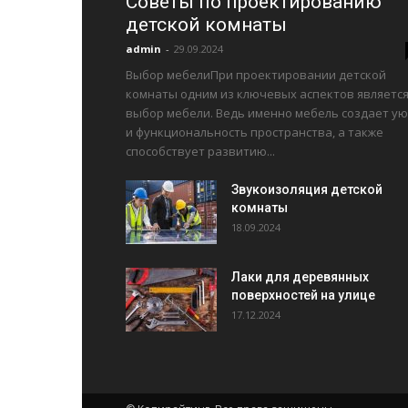
Советы по проектированию
детской комнаты
admin
-
29.09.2024
Выбор мебелиПри проектировании детской
комнаты одним из ключевых аспектов являетс
выбор мебели. Ведь именно мебель создает ую
и функциональность пространства, а также
способствует развитию...
Звукоизоляция детской
комнаты
18.09.2024
Лаки для деревянных
поверхностей на улице
17.12.2024