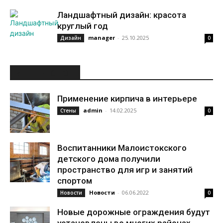
Ландшафтный дизайн: красота
круглый год
manager
-
25.10.2025
Дизайн
0
ИНТЕРЕСНОЕ
Применение кирпича в интерьере
admin
-
14.02.2025
Стены
0
Воспитанники Малоистокского
детского дома получили
пространство для игр и занятий
спортом
Новости
-
06.06.2022
Новости
0
Новые дорожные ограждения будут