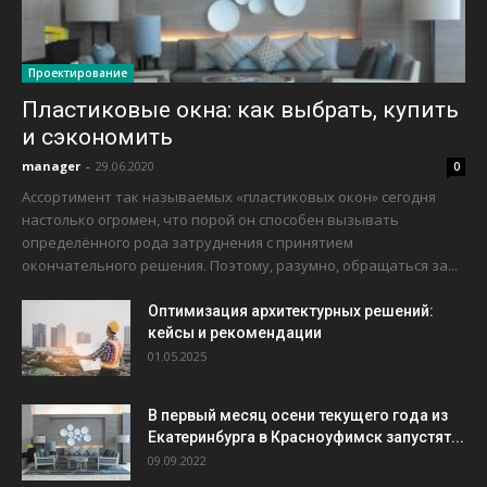
Проектирование
Пластиковые окна: как выбрать, купить
и сэкономить
manager
-
29.06.2020
0
Ассортимент так называемых «пластиковых окон» сегодня
настолько огромен, что порой он способен вызывать
определённого рода затруднения с принятием
окончательного решения. Поэтому, разумно, обращаться за...
Оптимизация архитектурных решений:
кейсы и рекомендации
01.05.2025
В первый месяц осени текущего года из
Екатеринбурга в Красноуфимск запустят...
09.09.2022