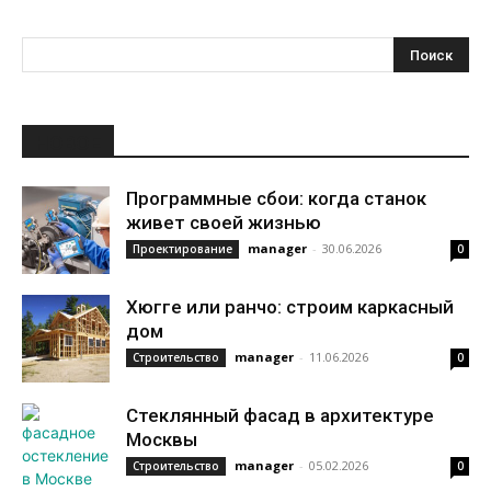
НОВОЕ
Программные сбои: когда станок
живет своей жизнью
manager
-
30.06.2026
Проектирование
0
Хюгге или ранчо: строим каркасный
дом
manager
-
11.06.2026
Строительство
0
Стеклянный фасад в архитектуре
Москвы
manager
-
05.02.2026
Строительство
0