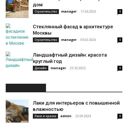
дом
manager
-
11.06.2026
Строительство
0
Стеклянный фасад в архитектуре
Москвы
manager
-
05.02.2026
Строительство
0
Ландшафтный дизайн: красота
круглый год
manager
-
25.10.2025
Дизайн
0
ИНТЕРЕСНОЕ
Лаки для интерьеров с повышенной
влажностью
admin
-
22.09.2024
Лаки и краски
0