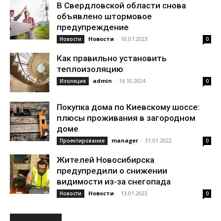
В Свердловской области снова
объявлено штормовое
предупреждение
Новости
-
10.07.2023
Новости
0
Как правильно установить
теплоизоляцию
admin
-
16.10.2024
Изоляция
0
Покупка дома по Киевскому шоссе:
плюсы проживания в загородном
доме
manager
-
31.01.2022
Проектирование
0
Жителей Новосибирска
предупредили о снижении
видимости из-за снегопада
Новости
-
13.01.2023
Новости
0