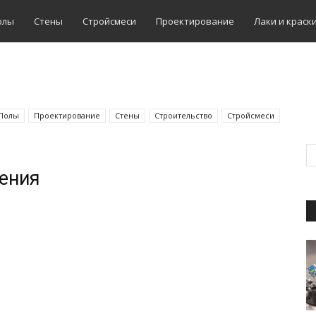
олы
Стены
Стройсмеси
Проектирование
Лаки и краск
Полы
Проектирование
Стены
Строительство
Стройсмеси
жения