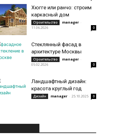
Хюгге или ранчо: строим
каркасный дом
manager
-
Строительство
11.06.2026
0
Стеклянный фасад в
архитектуре Москвы
manager
-
Строительство
05.02.2026
0
Ландшафтный дизайн:
красота круглый год
manager
-
25.10.2025
Дизайн
0
ИНТЕРЕСНОЕ