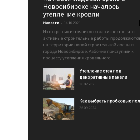
Новосибирске началось
утепление кровли
Новости
-
14.10.2021
Из открытых источников стало известно, что
активные строительные работы продолжаются
на территории новой строительной арены в
городе Новосибирске. Рабочие приступили к
процессу утепления кровельного...
Утепление стен под
декоративные панели
26.02.2025
Как выбрать пробковые по
26.09.2024