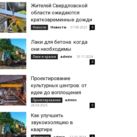
Жителей Свердловской
области ожидаются
кратковременные дожди
Новости
-
07.08.2023
Новости
0
Лаки для бетона: когда
они необходимы
admin
-
10.11.2024
Лаки и краски
0
Проектирование
культурных центров: от
идеи до воплощения
admin
-
Проектирование
28.04.2025
0
Как улучшить
звукоизоляцию в
квартире
admin
-
17.10.2024