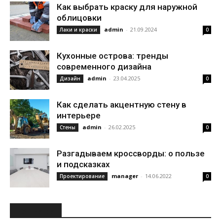
Как выбрать краску для наружной
облицовки
admin
-
21.09.2024
Лаки и краски
0
Кухонные острова: тренды
современного дизайна
admin
-
23.04.2025
Дизайн
0
Как сделать акцентную стену в
интерьере
admin
-
26.02.2025
Стены
0
Разгадываем кроссворды: о пользе
и подсказках
manager
-
14.06.2022
Проектирование
0
РУБРИКИ