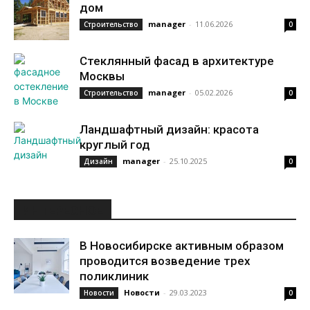
дом
manager
-
11.06.2026
Строительство
0
Стеклянный фасад в архитектуре
Москвы
manager
-
05.02.2026
Строительство
0
Ландшафтный дизайн: красота
круглый год
manager
-
25.10.2025
Дизайн
0
ИНТЕРЕСНОЕ
В Новосибирске активным образом
проводится возведение трех
поликлиник
Новости
-
29.03.2023
Новости
0