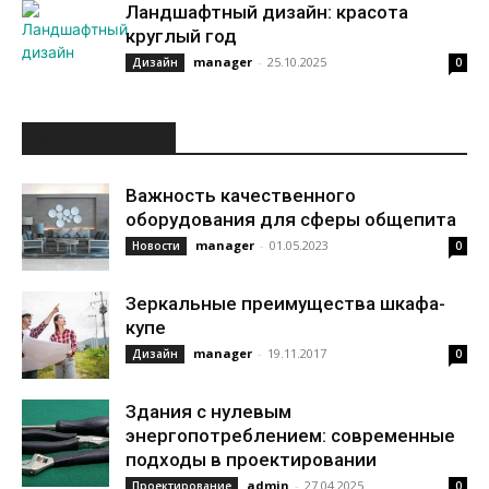
Ландшафтный дизайн: красота
круглый год
manager
-
25.10.2025
Дизайн
0
ИНТЕРЕСНОЕ
Важность качественного
оборудования для сферы общепита
manager
-
01.05.2023
Новости
0
Зеркальные преимущества шкафа-
купе
manager
-
19.11.2017
Дизайн
0
Здания с нулевым
энергопотреблением: современные
подходы в проектировании
admin
-
27.04.2025
Проектирование
0