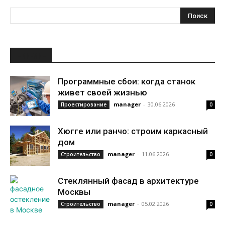
НОВОЕ
Программные сбои: когда станок
живет своей жизнью
manager
-
30.06.2026
Проектирование
0
Хюгге или ранчо: строим каркасный
дом
manager
-
11.06.2026
Строительство
0
Стеклянный фасад в архитектуре
Москвы
manager
-
05.02.2026
Строительство
0