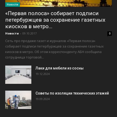
Новости
«Первая полоса» собирает подписи
петербуржцев за сохранение газетных
киосков в метро...
Новости
-
09.10.2017
0
Сеть про продаже газет и журналов «Первая полоса»
собирает подписи петербуржцев за сохранение газетных
киосков в метро. Об этом корреспонденту АБН сообщила
сотрудница торговой...
Лаки для мебели из сосны
19.12.2024
Советы по изоляции технических этажей
19.09.2024