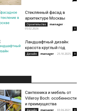
Стеклянный фасад в
архитектуре Москвы
manager
-
Строительство
05.02.2026
0
Ландшафтный дизайн:
красота круглый год
manager
-
25.10.2025
Дизайн
0
ИНТЕРЕСНОЕ
Сантехника и мебель от
Villeroy Boch: особенности
и преимущества
manager
-
03.06.2021
Дизайн
0