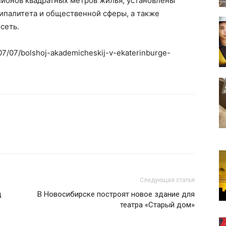
лионов квадратных метров жилья, установлены
палитета и общественной сферы, а также
сеть.
/07/07/bolshoj-akademicheskij-v-ekaterinburge-
Следующая статья
д
В Новосибирске построят новое здание для
театра «Старый дом»