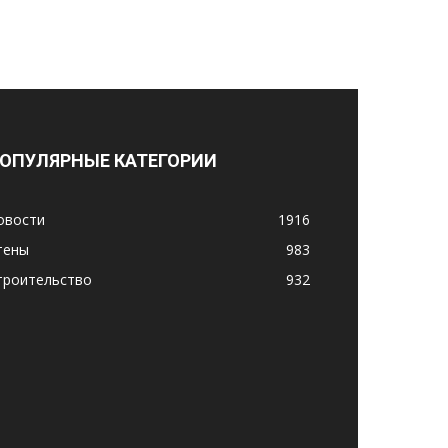
ОПУЛЯРНЫЕ КАТЕГОРИИ
овости
1916
тены
983
троительство
932