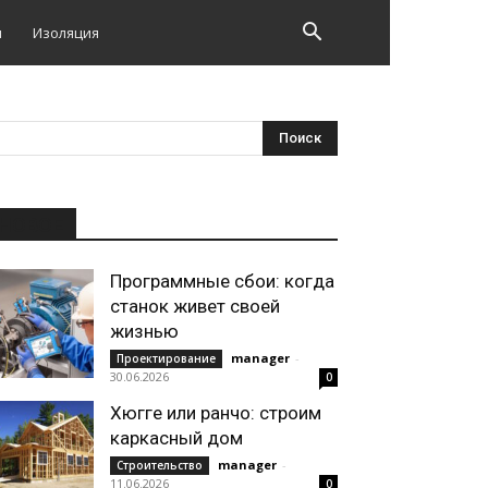
и
Изоляция
НОВОЕ
Программные сбои: когда
станок живет своей
жизнью
manager
-
Проектирование
30.06.2026
0
Хюгге или ранчо: строим
каркасный дом
manager
-
Строительство
11.06.2026
0