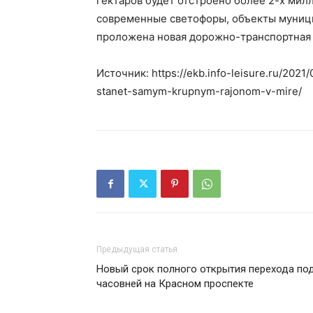
гектаров будет отстроено более 2-х мил
современные светофоры, объекты муници
проложена новая дорожно-транспортная 
Источник: https://ekb.info-leisure.ru/2021
stanet-samym-krupnym-rajonom-v-mire/
Предыдущая статья
Новый срок полного открытия перехода по
часовней на Красном проспекте