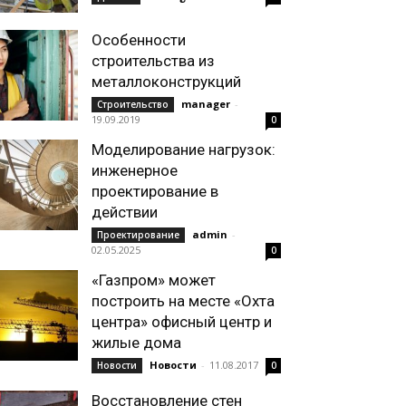
Особенности
строительства из
металлоконструкций
manager
-
Строительство
19.09.2019
0
Моделирование нагрузок:
инженерное
проектирование в
действии
admin
-
Проектирование
02.05.2025
0
«Газпром» может
построить на месте «Охта
центра» офисный центр и
жилые дома
Новости
-
11.08.2017
Новости
0
Восстановление стен