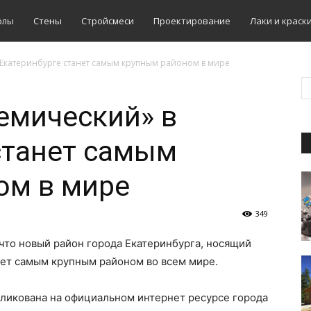
олы
Стены
Стройсмеси
Проектирование
Лаки и краск
Екатеринбурге станет самым крупным районом в мире
емический» в
станет самым
ом в мире
349
 что новый район города Екатеринбурга, носящий
ет самым крупным районом во всем мире.
ликована на официальном интернет ресурсе города