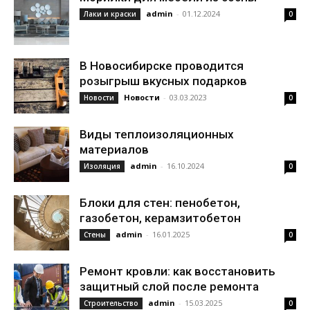
admin
-
01.12.2024
Лаки и краски
0
В Новосибирске проводится
розыгрыш вкусных подарков
Новости
-
03.03.2023
Новости
0
Виды теплоизоляционных
материалов
admin
-
16.10.2024
Изоляция
0
Блоки для стен: пенобетон,
газобетон, керамзитобетон
admin
-
16.01.2025
Стены
0
Ремонт кровли: как восстановить
защитный слой после ремонта
admin
-
15.03.2025
Строительство
0