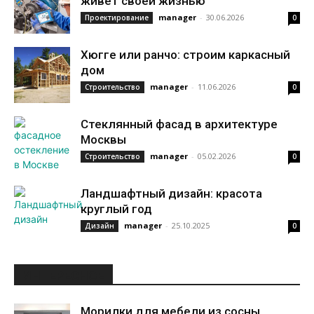
живет своей жизнью
manager
-
30.06.2026
Проектирование
0
Хюгге или ранчо: строим каркасный
дом
manager
-
11.06.2026
Строительство
0
Стеклянный фасад в архитектуре
Москвы
manager
-
05.02.2026
Строительство
0
Ландшафтный дизайн: красота
круглый год
manager
-
25.10.2025
Дизайн
0
ИНТЕРЕСНОЕ
Морилки для мебели из сосны