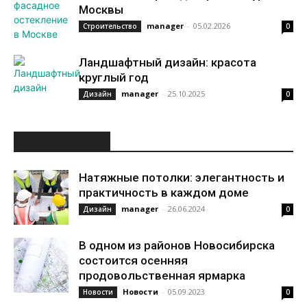
Москвы
manager
-
05.02.2026
Строительство
0
Ландшафтный дизайн: красота
круглый год
manager
-
25.10.2025
Дизайн
0
ИНТЕРЕСНОЕ
Натяжные потолки: элегантность и
практичность в каждом доме
manager
-
26.06.2024
Дизайн
0
В одном из районов Новосибирска
состоится осенняя
продовольственная ярмарка
Новости
-
05.09.2023
Новости
0