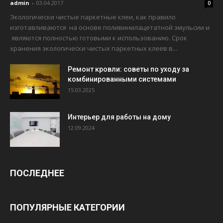
admin
-
03.04.2017
0
Экологически чистые паркетные клеи, как правило
изготавливаются на основе поливинилацетатной эмульсии и
являются полностью готовыми к использованию. Срок
хранения экологически чистых паркетных клеев в...
Ремонт кровли: советы по уходу за
комбинированными системами
15.03.2025
Интерьер для работы на дому
12.09.2024
ПОСЛЕДНЕЕ
ПОПУЛЯРНЫЕ КАТЕГОРИИ