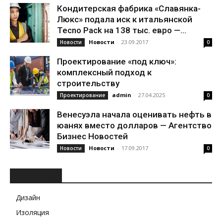
Кондитерская фабрика «Славянка-
Люкс» подала иск к итальянской
Tecno Pack на 138 тыс. евро —...
Новости
-
23.09.2017
Новости
0
Проектирование «под ключ»:
комплексный подход к
строительству
admin
-
27.04.2025
Проектирование
0
Венесуэла начала оценивать нефть в
юанях вместо долларов — Агентство
Бизнес Новостей
Новости
-
17.09.2017
Новости
0
РУБРИКИ
Дизайн
Изоляция