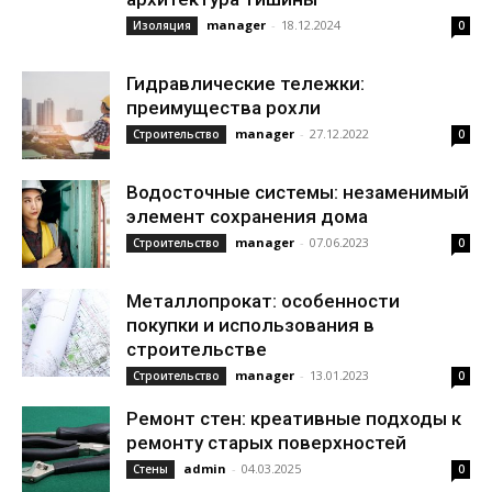
manager
-
18.12.2024
Изоляция
0
Гидравлические тележки:
преимущества рохли
manager
-
27.12.2022
Строительство
0
Водосточные системы: незаменимый
элемент сохранения дома
manager
-
07.06.2023
Строительство
0
Металлопрокат: особенности
покупки и использования в
строительстве
manager
-
13.01.2023
Строительство
0
Ремонт стен: креативные подходы к
ремонту старых поверхностей
admin
-
04.03.2025
Стены
0