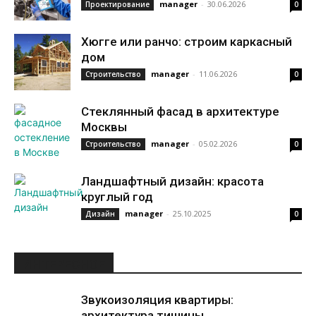
manager
-
30.06.2026
Проектирование
0
Хюгге или ранчо: строим каркасный
дом
manager
-
11.06.2026
Строительство
0
Стеклянный фасад в архитектуре
Москвы
manager
-
05.02.2026
Строительство
0
Ландшафтный дизайн: красота
круглый год
manager
-
25.10.2025
Дизайн
0
ИНТЕРЕСНОЕ
Звукоизоляция квартиры:
архитектура тишины