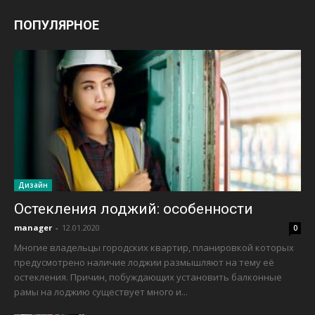
ПОПУЛЯРНОЕ
Дизайн
Остекления лоджий: особенности
manager
-
12.01.2020
0
Многие владельцы городских квартир, планировкой которых
предусмотрено наличие лоджии размышляют на тему её
остекления. Причин, побуждающих установить балконные
рамы на лоджию существует много и...