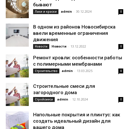
бывают
admin
-
30.12.2024
Лаки и краски
0
В одном из районов Новосибирска
ввели временные ограничения
движения
Новости
-
13.12.2022
Новости
0
Ремонт кровли: особенности работы
с полимерными мембранами
admin
-
13.03.2025
Строительство
0
Строительные смеси для
загородного дома
admin
-
12.10.2024
Стройсмеси
0
Напольные покрытия и плинтус: как
создать идеальный дизайн для
вашего дома