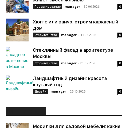
manager
-
30.06.2026
Проектирование
0
Хюгге или ранчо: строим каркасный
дом
manager
-
11.06.2026
Строительство
0
Стеклянный фасад в архитектуре
Москвы
manager
-
05.02.2026
Строительство
0
Ландшафтный дизайн: красота
круглый год
manager
-
25.10.2025
Дизайн
0
ИНТЕРЕСНОЕ
Морилки для садовой мебели: какие