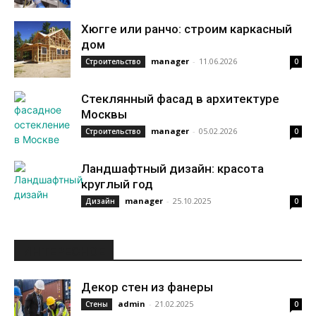
Хюгге или ранчо: строим каркасный
дом
manager
-
11.06.2026
Строительство
0
Стеклянный фасад в архитектуре
Москвы
manager
-
05.02.2026
Строительство
0
Ландшафтный дизайн: красота
круглый год
manager
-
25.10.2025
Дизайн
0
ИНТЕРЕСНОЕ
Декор стен из фанеры
admin
-
21.02.2025
Стены
0