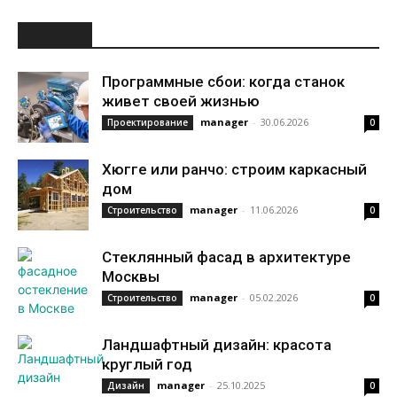
НОВОЕ
Программные сбои: когда станок
живет своей жизнью
manager
-
30.06.2026
Проектирование
0
Хюгге или ранчо: строим каркасный
дом
manager
-
11.06.2026
Строительство
0
Стеклянный фасад в архитектуре
Москвы
manager
-
05.02.2026
Строительство
0
Ландшафтный дизайн: красота
круглый год
manager
-
25.10.2025
Дизайн
0