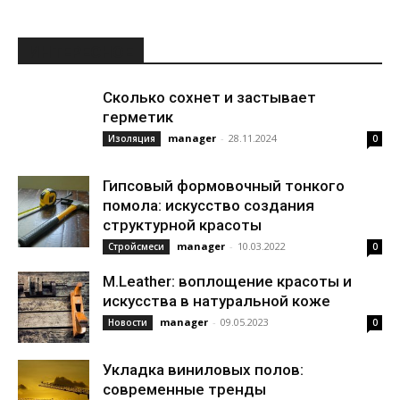
ИНТЕРЕСНОЕ
Сколько сохнет и застывает
герметик
manager
-
28.11.2024
Изоляция
0
Гипсовый формовочный тонкого
помола: искусство создания
структурной красоты
manager
-
10.03.2022
Стройсмеси
0
M.Leather: воплощение красоты и
искусства в натуральной коже
manager
-
09.05.2023
Новости
0
Укладка виниловых полов:
современные тренды