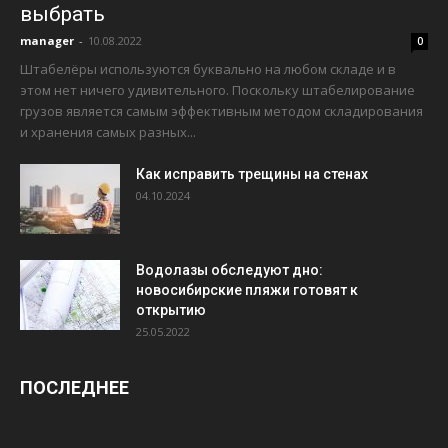
выбрать
manager
-
10.08.2022
0
Штабелёры используются буквально на любом складе и в
этом нет ничего удивительного. Поскольку штабелирование
грузов является самым эффективным методом складирования
и хранения самых разных...
Как исправить трещины на стенах
04.10.2024
Водолазы обследуют дно:
новосибирские пляжи готовят к
открытию
25.05.2022
ПОСЛЕДНЕЕ