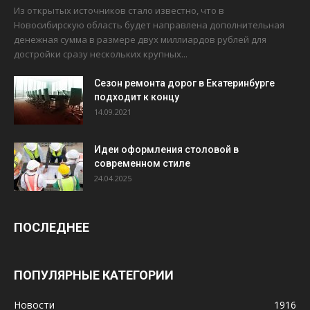
Из открытых источников стало известно, что в
Новосибирскую область будет направлена дополнительная
денежная сумма в размере двух миллиардов рублей для
достройки сразу нескольких крупных...
Сезон ремонта дорог в Екатеринбурге
подходит к концу
14.09.2021
Идеи оформления столовой в
современном стиле
24.04.2025
ПОСЛЕДНЕЕ
ПОПУЛЯРНЫЕ КАТЕГОРИИ
Новости
1916