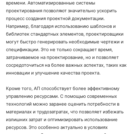
времени. Автоматизированные системы
проектирования позволяют значительно ускорить
процесс создания проектной документации.
Например, благодаря использованию шаблонов и
библиотек стандартных элементов, проектировщики
могут быстро генерировать необходимые чертежи и
спецификации. Это не только сокращает время,
затрачиваемое на проектирование, но и позволяет
сосредоточиться на более важных аспектах, таких как
инновации и улучшение качества проекта.
Кроме того, АП способствует более эффективному
управлению ресурсами. С помощью современных
технологий можно заранее оценить потребности в
материалах и трудозатратах, что позволяет избежать
излишних затрат и оптимизировать использование
ресурсов. Это особенно актуально в условиях