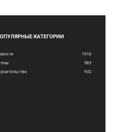
ОПУЛЯРНЫЕ КАТЕГОРИИ
овости
1916
тены
983
троительство
932