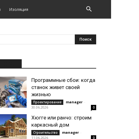
и
Изоляция
НОВОЕ
Программные сбои: когда
станок живет своей
жизнью
manager
-
Проектирование
30.06.2026
0
Хюгге или ранчо: строим
каркасный дом
manager
-
Строительство
11.06.2026
0