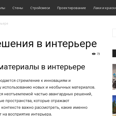
олы
Стены
Стройсмеси
Проектирование
Лаки и краск
рьере
шения в интерьере
73
материалы в интерьере
юдается стремление к инновациям и
му использованию новых и необычных материалов.
ся неотъемлемой частью авангардных решений,
ые пространства, которые отражают
м контексте важно рассмотреть, какие именно
т на восприятие интерьера.