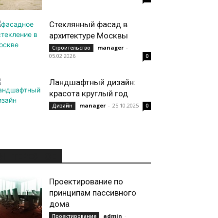
Стеклянный фасад в
архитектуре Москвы
manager
-
Строительство
05.02.2026
0
Ландшафтный дизайн:
красота круглый год
manager
-
25.10.2025
Дизайн
0
ИНТЕРЕСНОЕ
Проектирование по
принципам пассивного
дома
admin
-
Проектирование