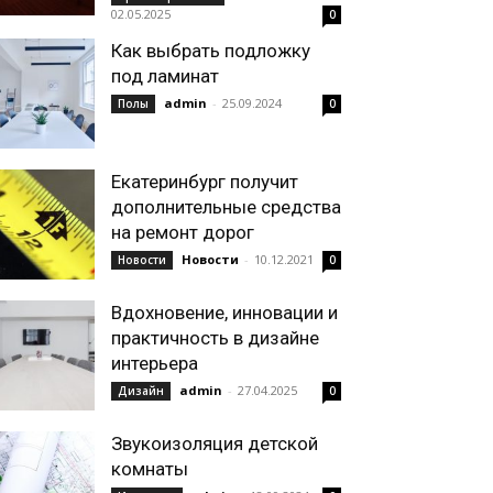
02.05.2025
0
Как выбрать подложку
под ламинат
admin
-
25.09.2024
Полы
0
Екатеринбург получит
дополнительные средства
на ремонт дорог
Новости
-
10.12.2021
Новости
0
Вдохновение, инновации и
практичность в дизайне
интерьера
admin
-
27.04.2025
Дизайн
0
Звукоизоляция детской
комнаты