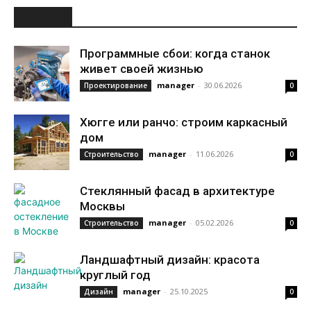
НОВОЕ
Программные сбои: когда станок
живет своей жизнью
manager
-
30.06.2026
Проектирование
0
Хюгге или ранчо: строим каркасный
дом
manager
-
11.06.2026
Строительство
0
Стеклянный фасад в архитектуре
Москвы
manager
-
05.02.2026
Строительство
0
Ландшафтный дизайн: красота
круглый год
manager
-
25.10.2025
Дизайн
0