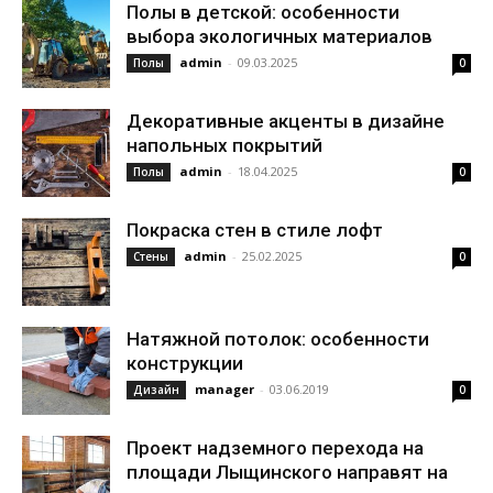
Полы в детской: особенности
выбора экологичных материалов
admin
-
09.03.2025
Полы
0
Декоративные акценты в дизайне
напольных покрытий
admin
-
18.04.2025
Полы
0
Покраска стен в стиле лофт
admin
-
25.02.2025
Стены
0
Натяжной потолок: особенности
конструкции
manager
-
03.06.2019
Дизайн
0
Проект надземного перехода на
площади Лыщинского направят на