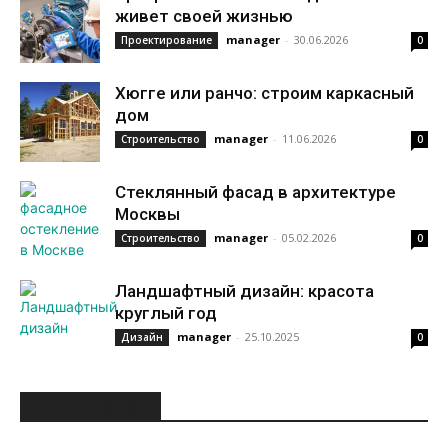
живет своей жизнью
manager
-
30.06.2026
Проектирование
0
Хюгге или ранчо: строим каркасный
дом
manager
-
11.06.2026
Строительство
0
Стеклянный фасад в архитектуре
Москвы
manager
-
05.02.2026
Строительство
0
Ландшафтный дизайн: красота
круглый год
manager
-
25.10.2025
Дизайн
0
ИНТЕРЕСНОЕ