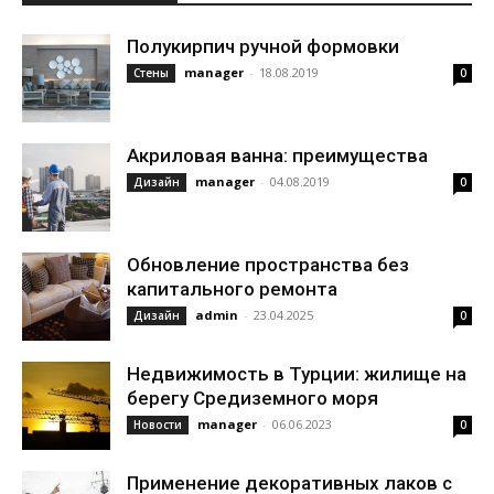
Полукирпич ручной формовки
manager
-
18.08.2019
Стены
0
Акриловая ванна: преимущества
manager
-
04.08.2019
Дизайн
0
Обновление пространства без
капитального ремонта
admin
-
23.04.2025
Дизайн
0
Недвижимость в Турции: жилище на
берегу Средиземного моря
manager
-
06.06.2023
Новости
0
Применение декоративных лаков с