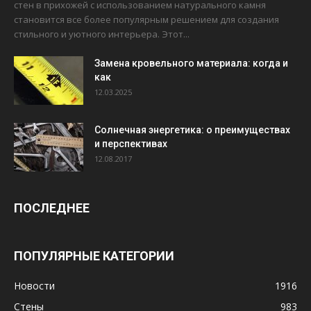
стен в прихожей с использованием натурального камня
становится все более популярным решением для создания
стильного и уютного интерьера. Этот...
Замена кровельного материала: когда и
как
12.03.2025
Солнечная энергетика: о преимуществах
и перспективах
12.08.2017
ПОСЛЕДНЕЕ
ПОПУЛЯРНЫЕ КАТЕГОРИИ
Новости
1916
Стены
983