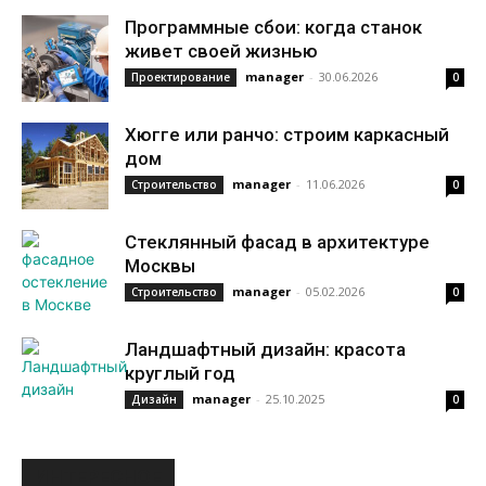
Программные сбои: когда станок
живет своей жизнью
manager
-
30.06.2026
Проектирование
0
Хюгге или ранчо: строим каркасный
дом
manager
-
11.06.2026
Строительство
0
Стеклянный фасад в архитектуре
Москвы
manager
-
05.02.2026
Строительство
0
Ландшафтный дизайн: красота
круглый год
manager
-
25.10.2025
Дизайн
0
ИНТЕРЕСНОЕ