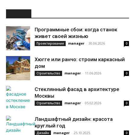
НОВОЕ
Программные сбои: когда станок
живет своей жизнью
manager
-
30.06.2026
Проектирование
0
Хюгге или ранчо: строим каркасный
дом
manager
-
11.06.2026
Строительство
0
Стеклянный фасад в архитектуре
Москвы
manager
-
05.02.2026
Строительство
0
Ландшафтный дизайн: красота
круглый год
manager
-
25.10.2025
Дизайн
0