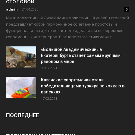
столовой
admin
-
21.04.2025
0
Минималистичный ДизайнМинималистичный дизайн столовой
представляет собой гармоничное сочетание простоты и
функциональности, что делает его идеальным выбором для
современных интерьеров. В основе этого стиля лежит...
«Большой Академический» в
Екатеринбурге станет самым крупным
районом в мире
07.07.2021
Казанские спортсменки стали
победительницами турнира по хоккею в
валенках
17.02.2021
ПОСЛЕДНЕЕ