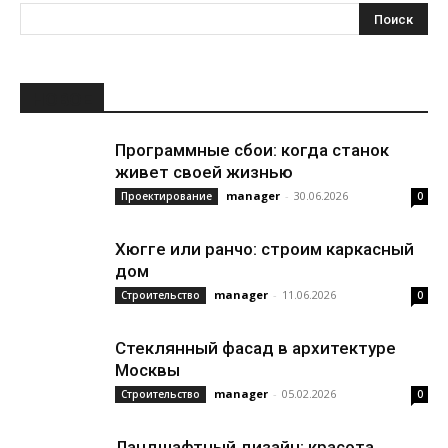
НОВОЕ
Программные сбои: когда станок
живет своей жизнью
manager
-
30.06.2026
Проектирование
0
Хюгге или ранчо: строим каркасный
дом
manager
-
11.06.2026
Строительство
0
Стеклянный фасад в архитектуре
Москвы
manager
-
05.02.2026
Строительство
0
Ландшафтный дизайн: красота