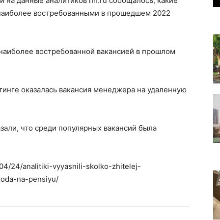
ой на данные аналитиков hh.ru сообщалось, какие
 наиболее востребованными в прошедшем 2022
 наиболее востребованной вакансией в прошлом
тинге оказалась вакансия менеджера на удаленную
азали, что среди популярных вакансий была
4/24/analitiki-vyyasnili-skolko-zhitelej-
xoda-na-pensiyu/