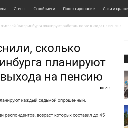
олы
Стены
Стройсмеси
Проектирование
Лаки и краск
 жителей Екатеринбурга планируют работать после выхода на пенсию
нили, сколько
инбурга планируют
 выхода на пенсию
203
 планируют каждый седьмой опрошенный.
 респондентов, возраст которых составил до 45