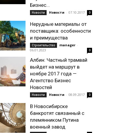
Бизнес...
Новости
-
07.10.2017
Новости
0
Нерудные материалы от
поставщика: особенности
и преимущества
manager
-
Строительство
06.01.2023
0
Албин: Частный трамвай
выйдет на маршрут в
ноябре 2017 года —
Агентство Бизнес
Новостей
Новости
-
08.09.2017
Новости
0
В Новосибирске
банкротят связанный с
племянником Путина
военный завод