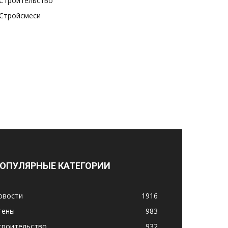
Строительство
Стройсмеси
ОПУЛЯРНЫЕ КАТЕГОРИИ
овости
1916
тены
983
троительство
932