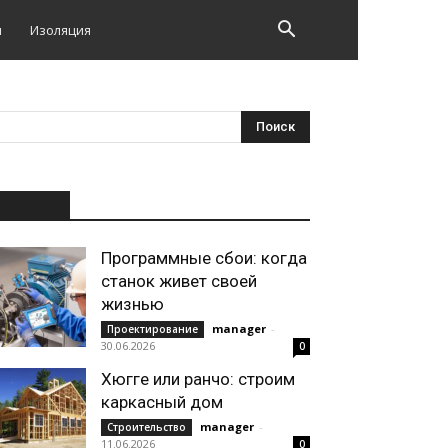
и
Изоляция
НОВОЕ
Программные сбои: когда
станок живет своей
жизнью
manager
-
Проектирование
30.06.2026
0
Хюгге или ранчо: строим
каркасный дом
manager
-
Строительство
11.06.2026
0