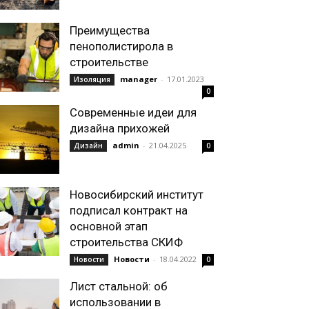
Преимущества
пенополистирола в
строительстве
manager
-
17.01.2023
Изоляция
0
Современные идеи для
дизайна прихожей
admin
-
21.04.2025
Дизайн
0
Новосибирский институт
подписал контракт на
основной этап
строительства СКИФ
Новости
-
18.04.2022
Новости
0
Лист стальной: об
использовании в