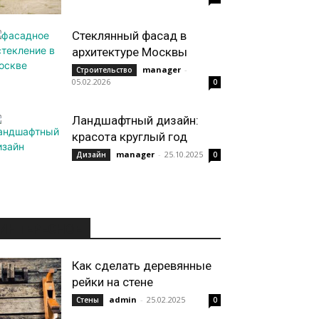
Стеклянный фасад в
архитектуре Москвы
manager
-
Строительство
05.02.2026
0
Ландшафтный дизайн:
красота круглый год
manager
-
25.10.2025
Дизайн
0
ИНТЕРЕСНОЕ
Как сделать деревянные
рейки на стене
admin
-
25.02.2025
Стены
0