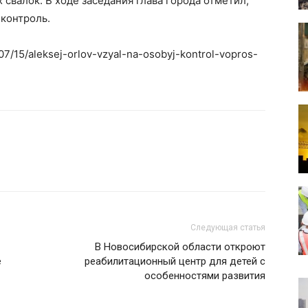
свалок. В ходе заседания глава города отметил,
 контроль.
/07/15/aleksej-orlov-vzyal-na-osobyj-kontrol-vopros-
Следующая статья
В Новосибирской области откроют
е
реабилитационный центр для детей с
особенностями развития