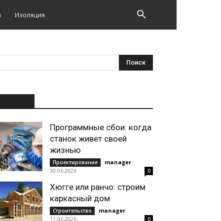
и
Изоляция
НОВОЕ
Программные сбои: когда
станок живет своей
жизнью
manager
-
Проектирование
30.06.2026
0
Хюгге или ранчо: строим
каркасный дом
manager
-
Строительство
11.06.2026
0