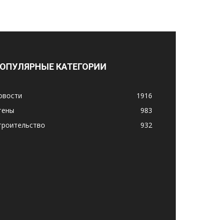
ОПУЛЯРНЫЕ КАТЕГОРИИ
овости
1916
тены
983
троительство
932