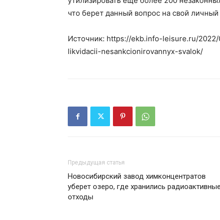
утилизировать еще более 200 незаконных 
что берет данный вопрос на свой личный
Источник: https://ekb.info-leisure.ru/2022
likvidacii-nesankcionirovannyx-svalok/
Предыдущая статья
Новосибирский завод химконцентратов
уберет озеро, где хранились радиоактивны
отходы