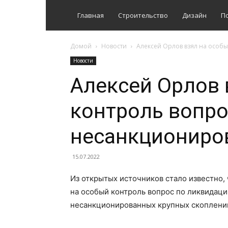
Главная
Строительство
Дизайн
П
Домой
Новости
Алексей Орлов взял на особ
Новости
Алексей Орлов 
контроль вопр
несанкциониро
15.07.2022
Из открытых источников стало известно,
на особый контроль вопрос по ликвидаци
несанкционированных крупных скоплени