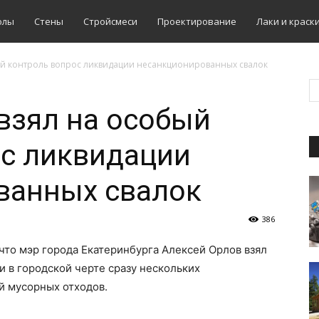
олы
Стены
Стройсмеси
Проектирование
Лаки и краск
ый контроль вопрос ликвидации несанкционированных свалок
взял на особый
ос ликвидации
ванных свалок
386
 что мэр города Екатеринбурга Алексей Орлов взял
и в городской черте сразу нескольких
й мусорных отходов.