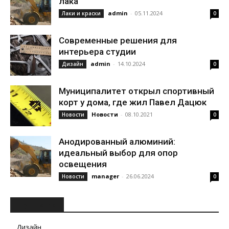
лака
admin
-
05.11.2024
Лаки и краски
0
Современные решения для
интерьера студии
admin
-
14.10.2024
Дизайн
0
Муниципалитет открыл спортивный
корт у дома, где жил Павел Дацюк
Новости
-
08.10.2021
Новости
0
Анодированный алюминий:
идеальный выбор для опор
освещения
manager
-
26.06.2024
Новости
0
РУБРИКИ
Дизайн