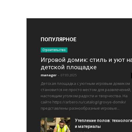
ПОПУЛЯРНОЕ
Строительство
Игровой домик: стиль и уют н
детской площадке
manager
-
07.03.2025
Детская площадка с уютным игровым домиком
становится не просто местом для развлечений,
настоящим уголком радости и творчества. На
сайте https://arbero.ru/catalog/igrovye-domiki/
представлены разнообразные игровые...
Утепление полов: технолог
и материалы