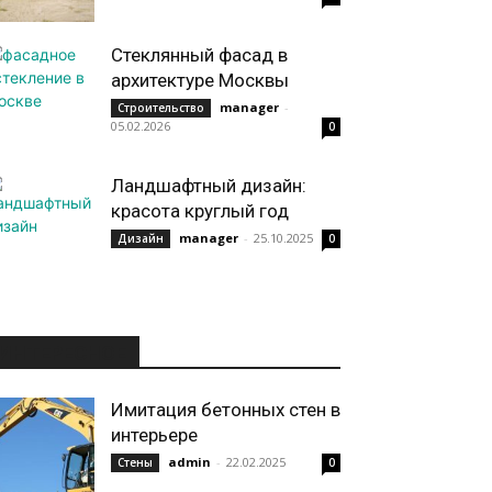
Стеклянный фасад в
архитектуре Москвы
manager
-
Строительство
05.02.2026
0
Ландшафтный дизайн:
красота круглый год
manager
-
25.10.2025
Дизайн
0
ИНТЕРЕСНОЕ
Имитация бетонных стен в
интерьере
admin
-
22.02.2025
Стены
0