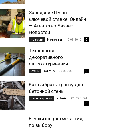
Заседание ЦБ по
ключевой ставке. Онлайн
— Агентство Бизнес
Новостей
Новости
-
15.09.2017
Новости
0
Технология
декоративного
оштукатуривания
admin
-
20.02.2025
Стены
0
Как выбрать краску для
бетонной стены
admin
-
01.12.2024
Лаки и краски
0
Втулки из цветмета: гид
по выбору