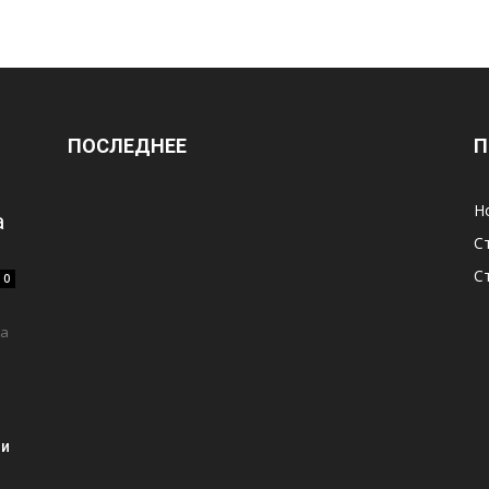
ПОСЛЕДНЕЕ
П
Н
а
С
С
0
 а
ии