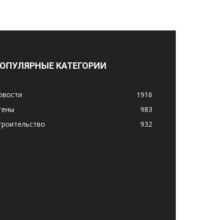
ОПУЛЯРНЫЕ КАТЕГОРИИ
овости
1916
тены
983
троительство
932