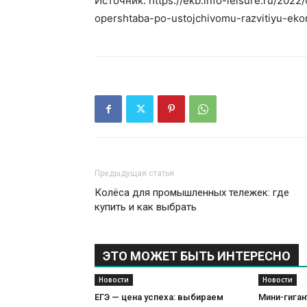
Источник: https://ekb.info-leisure.ru/202
opershtaba-po-ustojchivomu-razvitiyu-eko
Предыдущая статья
Колёса для промышленных тележек: где
купить и как выбрать
ЭТО МОЖЕТ БЫТЬ ИНТЕРЕСНО
Новости
Новости
ЕГЭ — цена успеха: выбираем
Мини-гиган