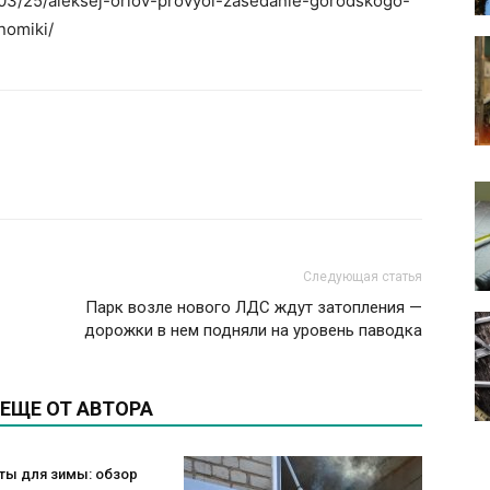
2/03/25/aleksej-orlov-provyol-zasedanie-gorodskogo-
nomiki/
Следующая статья
Парк возле нового ЛДС ждут затопления —
дорожки в нем подняли на уровень паводка
ЕЩЕ ОТ АВТОРА
ты для зимы: обзор