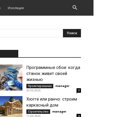
и
Изоляция
НОВОЕ
Программные сбои: когда
станок живет своей
жизнью
manager
-
Проектирование
30.06.2026
0
Хюгге или ранчо: строим
каркасный дом
manager
-
Строительство
11.06.2026
0