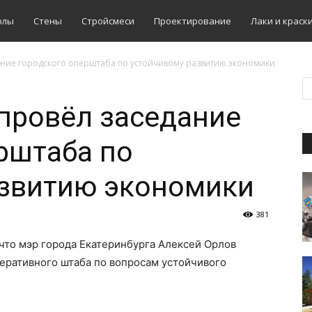
олы
Стены
Стройсмеси
Проектирование
Лаки и краск
ание городского оперштаба по устойчивому развитию экономики
провёл заседание
рштаба по
азвитию экономики
381
 что мэр города Екатеринбурга Алексей Орлов
еративного штаба по вопросам устойчивого