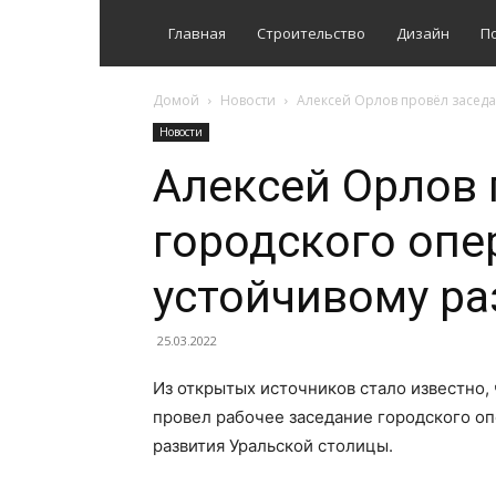
Главная
Строительство
Дизайн
П
Домой
Новости
Алексей Орлов провёл засед
Новости
Алексей Орлов 
городского опе
устойчивому р
25.03.2022
Из открытых источников стало известно,
провел рабочее заседание городского оп
развития Уральской столицы.