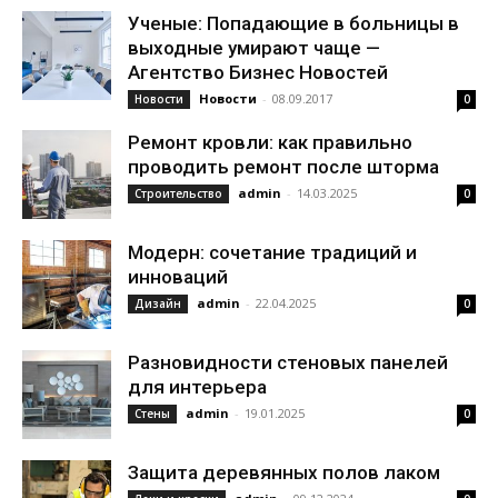
Ученые: Попадающие в больницы в
выходные умирают чаще —
Агентство Бизнес Новостей
Новости
-
08.09.2017
Новости
0
Ремонт кровли: как правильно
проводить ремонт после шторма
admin
-
14.03.2025
Строительство
0
Модерн: сочетание традиций и
инноваций
admin
-
22.04.2025
Дизайн
0
Разновидности стеновых панелей
для интерьера
admin
-
19.01.2025
Стены
0
Защита деревянных полов лаком