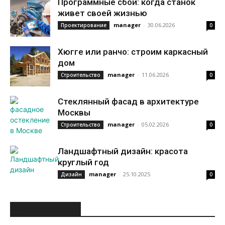
Программные сбои: когда станок
живет своей жизнью
manager
-
30.06.2026
Проектирование
0
Хюгге или ранчо: строим каркасный
дом
manager
-
11.06.2026
Строительство
0
Стеклянный фасад в архитектуре
Москвы
manager
-
05.02.2026
Строительство
0
Ландшафтный дизайн: красота
круглый год
manager
-
25.10.2025
Дизайн
0
ИНТЕРЕСНОЕ