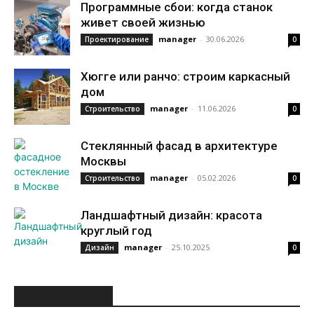
Программные сбои: когда станок
живет своей жизнью
manager
-
30.06.2026
Проектирование
0
Хюгге или ранчо: строим каркасный
дом
manager
-
11.06.2026
Строительство
0
Стеклянный фасад в архитектуре
Москвы
manager
-
05.02.2026
Строительство
0
Ландшафтный дизайн: красота
круглый год
manager
-
25.10.2025
Дизайн
0
ИНТЕРЕСНОЕ