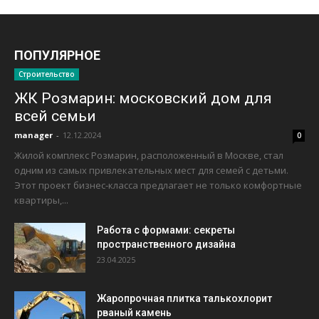
ПОПУЛЯРНОЕ
Строительство
ЖК Розмарин: московский дом для
всей семьи
manager
-
12.12.2024
0
Жилой комплекс Розмарин, расположенный в Москве, стал
одним из самых привлекательных мест для семей с детьми.
Этот проект бизнес-класса предлагает не только комфортные
квартиры,...
Работа с формами: секреты
пространственного дизайна
23.04.2025
Жаропрочная плитка талькохлорит
рваный камень