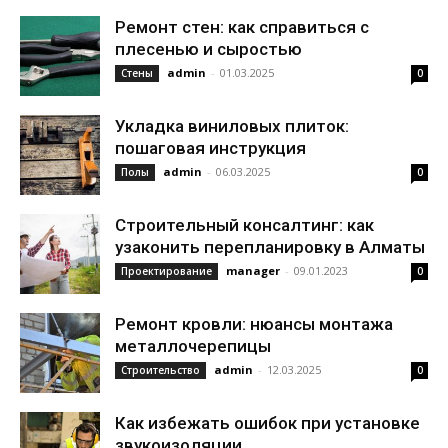
Ремонт стен: как справиться с
плесенью и сыростью
admin
-
01.03.2025
Стены
0
Укладка виниловых плиток:
пошаговая инструкция
admin
-
06.03.2025
Полы
0
Строительный консалтинг: как
узаконить перепланировку в Алматы
manager
-
09.01.2023
Проектирование
0
Ремонт кровли: нюансы монтажа
металлочерепицы
admin
-
12.03.2025
Строительство
0
Как избежать ошибок при установке
звукоизоляции