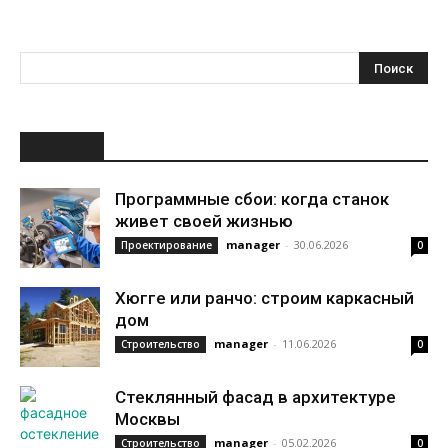
НОВОЕ
Программные сбои: когда станок
живет своей жизнью
manager
-
30.06.2026
Проектирование
0
Хюгге или ранчо: строим каркасный
дом
manager
-
11.06.2026
Строительство
0
Стеклянный фасад в архитектуре
Москвы
manager
-
05.02.2026
Строительство
0