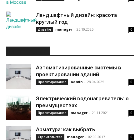
Ландшафтный дизайн: красота
круглый год
manager
-
25.10.2025
Дизайн
0
ИНТЕРЕСНОЕ
Автоматизированные системы в
проектировании зданий
admin
-
28.04.2025
Проектирование
0
Электрический водонагреватель: о
преимуществах
manager
-
21.11.2021
Проектирование
0
Арматура: как выбрать
manager
-
02.09.2017
Строительство
0