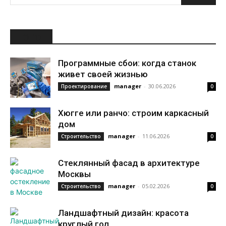
НОВОЕ
Программные сбои: когда станок
живет своей жизнью
manager
-
30.06.2026
Проектирование
0
Хюгге или ранчо: строим каркасный
дом
manager
-
11.06.2026
Строительство
0
Стеклянный фасад в архитектуре
Москвы
manager
-
05.02.2026
Строительство
0
Ландшафтный дизайн: красота
круглый год