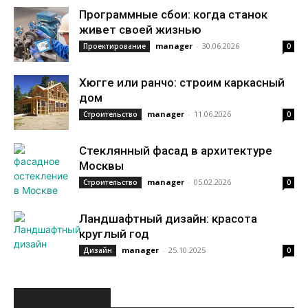
Программные сбои: когда станок
живет своей жизнью
manager
-
30.06.2026
Проектирование
0
Хюгге или ранчо: строим каркасный
дом
manager
-
11.06.2026
Строительство
0
Стеклянный фасад в архитектуре
Москвы
manager
-
05.02.2026
Строительство
0
Ландшафтный дизайн: красота
круглый год
manager
-
25.10.2025
Дизайн
0
ИНТЕРЕСНОЕ