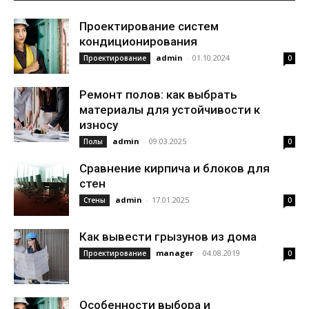
Проектирование систем
кондиционирования
admin
-
01.10.2024
Проектирование
0
Ремонт полов: как выбрать
материалы для устойчивости к
износу
admin
-
09.03.2025
Полы
0
Сравнение кирпича и блоков для
стен
admin
-
17.01.2025
Стены
0
Как вывести грызунов из дома
manager
-
04.08.2019
Проектирование
0
Особенности выбора и