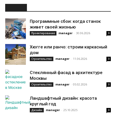
НОВОЕ
Программные сбои: когда станок
живет своей жизнью
manager
-
30.06.2026
Проектирование
0
Хюгге или ранчо: строим каркасный
дом
manager
-
11.06.2026
Строительство
0
Стеклянный фасад в архитектуре
Москвы
manager
-
05.02.2026
Строительство
0
Ландшафтный дизайн: красота
круглый год
manager
-
25.10.2025
Дизайн
0