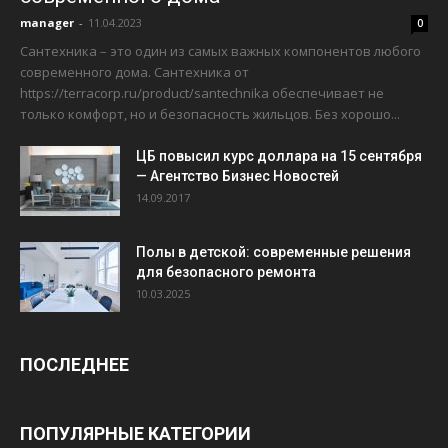
manager
-
11.04.2023
0
Сантехника – это один из самых важных компонентов любого
современного дома. Сантехника от
https://terracorp.ru/product/santechnika обеспечивает не
только комфорт, но и безопасность жильцов. Без хорошо...
ЦБ повысил курс доллара на 15 сентября
— Агентство Бизнес Новостей
14.09.2017
Полы в детской: современные решения
для безопасного ремонта
10.03.2025
ПОСЛЕДНЕЕ
ПОПУЛЯРНЫЕ КАТЕГОРИИ