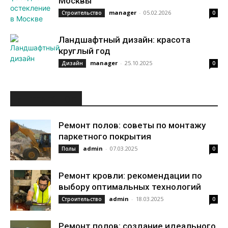
Москвы
manager
-
05.02.2026
Строительство
0
Ландшафтный дизайн: красота
круглый год
manager
-
25.10.2025
Дизайн
0
ИНТЕРЕСНОЕ
Ремонт полов: советы по монтажу
паркетного покрытия
admin
-
07.03.2025
Полы
0
Ремонт кровли: рекомендации по
выбору оптимальных технологий
admin
-
18.03.2025
Строительство
0
Ремонт полов: создание идеального