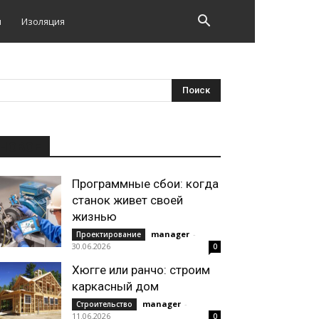
и
Изоляция
НОВОЕ
Программные сбои: когда
станок живет своей
жизнью
manager
-
Проектирование
30.06.2026
0
Хюгге или ранчо: строим
каркасный дом
manager
-
Строительство
11.06.2026
0