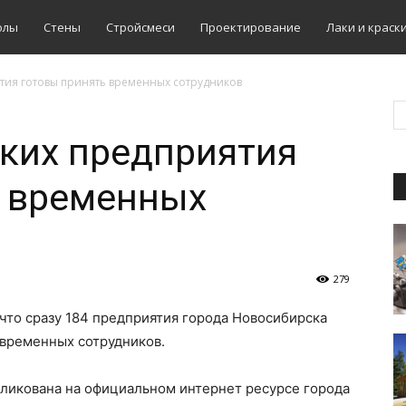
олы
Стены
Стройсмеси
Проектирование
Лаки и краск
тия готовы принять временных сотрудников
ких предприятия
ь временных
279
 что сразу 184 предприятия города Новосибирска
 временных сотрудников.
ликована на официальном интернет ресурсе города