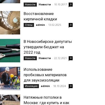
Новости
-
10.10.2017
Новости
0
Восстановление
кирпичной кладки
admin
-
13.02.2025
Стены
0
В Новосибирске депутаты
утвердили бюджет на
2022 год
Новости
-
22.12.2021
Новости
0
Использование
пробковых материалов
для звукоизоляции
admin
-
18.10.2024
Изоляция
0
Натяжные потолки в
Москве: где купить и как