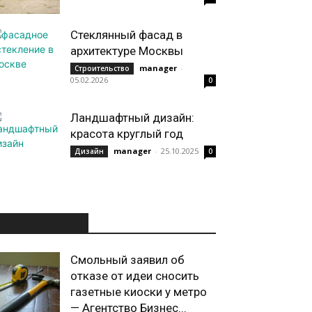
Стеклянный фасад в
архитектуре Москвы
manager
-
Строительство
05.02.2026
0
Ландшафтный дизайн:
красота круглый год
manager
-
25.10.2025
Дизайн
0
ИНТЕРЕСНОЕ
Смольный заявил об
отказе от идеи сносить
газетные киоски у метро
— Агентство Бизнес...