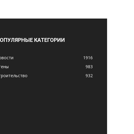
ОПУЛЯРНЫЕ КАТЕГОРИИ
овости
1916
тены
983
троительство
932